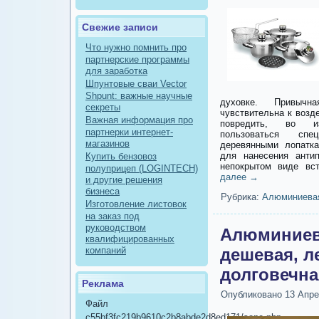
Свежие записи
Что нужно помнить про
партнерские программы
для заработка
Шпунтовые сваи Vector
Shpunt: важные научные
духовке. Привыч
секреты
чувствительна к возд
Важная информация про
повредить, во из
партнерки интернет-
пользоваться спе
магазинов
деревянными лопатк
для нанесения антип
Купить бензовоз
непокрытом виде вс
полуприцеп (LOGINTECH)
далее
→
и другие решения
бизнеса
Рубрика:
Алюминиева
Изготовление листовок
на заказ под
руководством
Алюминиев
квалифицированных
компаний
дешевая, л
долговечна
Реклама
Опубликовано
13 Апре
Файл
c55bf3fc219b9610c2b8abde2d8ed171/sape.php