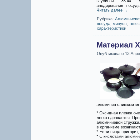
глубиной 35-44 м
анодирования посуд
Читать далее
→
Рубрика:
Алюминиева
посуда
,
минусы
,
плюс
характеристики
Материал X
Опубликовано
13 Апре
алюминия слишком мно
* Оксидная пленка оч
легко царапается. Пр
алюминиевой стружки.
в организме возникают
* Если пища пригорит,
* С кислотами алюмин