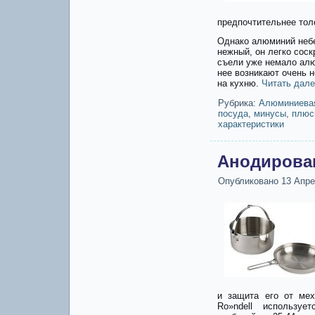
предпочтительнее тол
Однако алюминий небе
нежный, он легко соск
съели уже немало алюм
нее возникают очень 
на кухню.
Читать дал
Рубрика:
Алюминиева
посуда
,
минусы
,
плюс
характеристики
Анодирова
Опубликовано
13 Апре
и защита его от мех
Ro»ndell используе