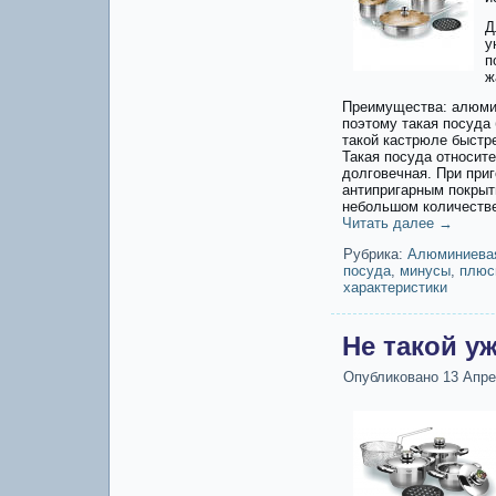
Д
у
п
ж
Преимущества: алюмин
поэтому такая посуда 
такой кастрюле быстре
Такая посуда относите
долговечная. При приг
антипригарным покрыт
небольшом количестве
Читать далее
→
Рубрика:
Алюминиева
посуда
,
минусы
,
плюс
характеристики
Не такой у
Опубликовано
13 Апре