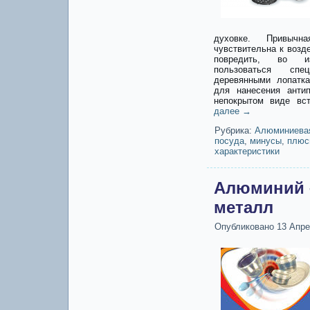
духовке. Привыч
чувствительна к возд
повредить, во из
пользоваться спе
деревянными лопатк
для нанесения антип
непокрытом виде вс
далее
→
Рубрика:
Алюминиева
посуда
,
минусы
,
плюс
характеристики
Алюминий 
металл
Опубликовано
13 Апре