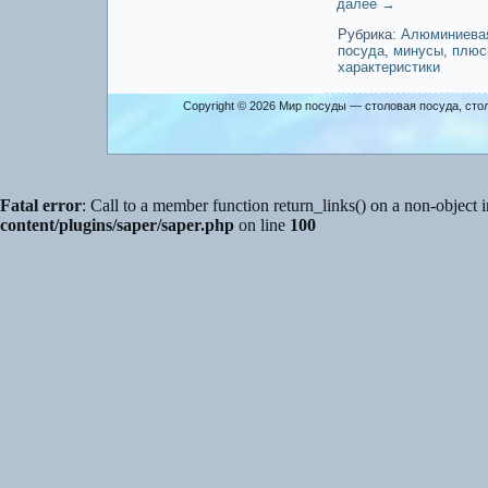
далее
→
Рубрика:
Алюминиева
посуда
,
минусы
,
плюс
характеристики
Copyright © 2026
Мир посуды — столовая посуда, сто
Fatal error
: Call to a member function return_links() on a non-object 
content/plugins/saper/saper.php
on line
100