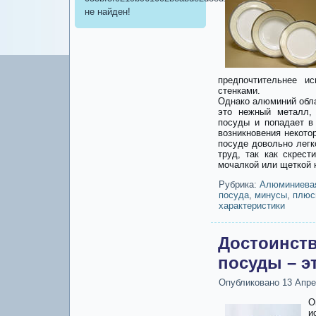
не найден!
предпочтительнее и
стенками.
Однако алюминий обл
это нежный металл, 
посуды и попадает в
возникновения некот
посуде довольно легк
труд, так как скрес
мочалкой или щеткой 
Рубрика:
Алюминиева
посуда
,
минусы
,
плюс
характеристики
Достоинст
посуды – эт
Опубликовано
13 Апре
О
и