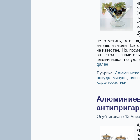
и
в
(
п
к
м
л
Е
не отметить, что то
именно из меди. Так к
не известен. Но, посл
он стоит значите
алюминиевая посуда 
далее
→
Рубрика:
Алюминиева
посуда
,
минусы
,
плюс
характеристики
Алюминиев
антиприга
Опубликовано
13 Апре
А
х
и