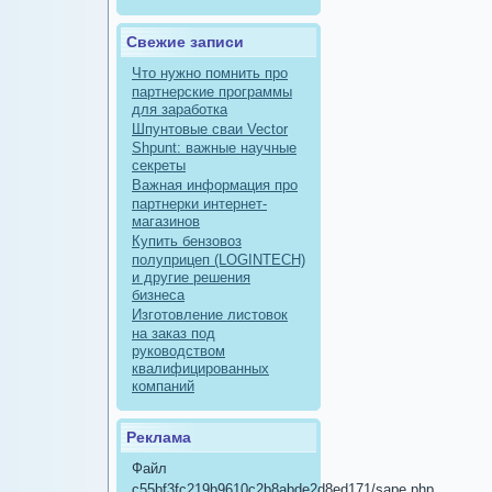
Свежие записи
Что нужно помнить про
партнерские программы
для заработка
Шпунтовые сваи Vector
Shpunt: важные научные
секреты
Важная информация про
партнерки интернет-
магазинов
Купить бензовоз
полуприцеп (LOGINTECH)
и другие решения
бизнеса
Изготовление листовок
на заказ под
руководством
квалифицированных
компаний
Реклама
Файл
c55bf3fc219b9610c2b8abde2d8ed171/sape.php