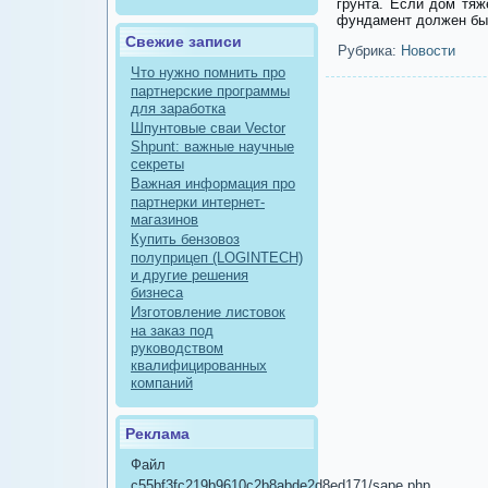
грунта. Если дом тя
фундамент должен бы
Свежие записи
Рубрика:
Новости
Что нужно помнить про
партнерские программы
для заработка
Шпунтовые сваи Vector
Shpunt: важные научные
секреты
Важная информация про
партнерки интернет-
магазинов
Купить бензовоз
полуприцеп (LOGINTECH)
и другие решения
бизнеса
Изготовление листовок
на заказ под
руководством
квалифицированных
компаний
Реклама
Файл
c55bf3fc219b9610c2b8abde2d8ed171/sape.php