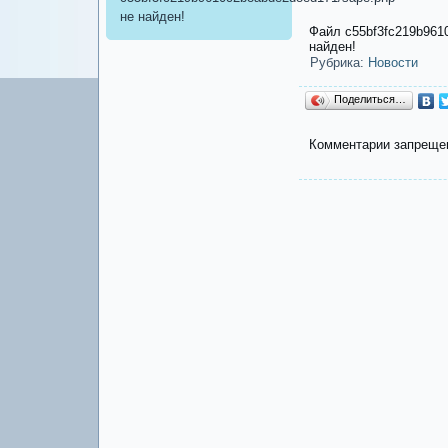
не найден!
Файл c55bf3fc219b961
найден!
Рубрика:
Новости
Поделиться…
Комментарии запреще