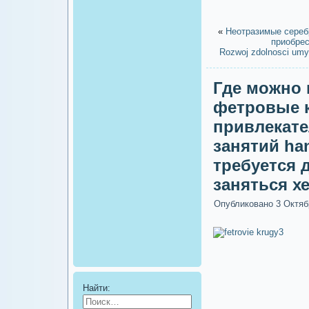
«
Неотразимые сереб
приобре
Rozwoj zdolnosci umy
Где можно 
фетровые к
привлекате
занятий ha
требуется 
заняться х
Опубликовано
3 Октяб
Найти: