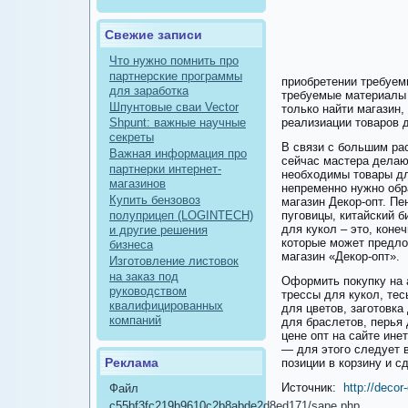
Свежие записи
Что нужно помнить про
партнерские программы
приобретении требуем
для заработка
требуемые материалы 
Шпунтовые сваи Vector
только найти магазин,
Shpunt: важные научные
реализиации товаров 
секреты
В связи с большим ра
Важная информация про
сейчас мастера делаю
партнерки интернет-
необходимы товары дл
магазинов
непременно нужно обр
Купить бензовоз
магазин Декор-опт. П
полуприцеп (LOGINTECH)
пуговицы, китайский б
для кукол – это, коне
и другие решения
которые может предло
бизнеса
магазин «Декор-опт».
Изготовление листовок
на заказ под
Оформить покупку на 
руководством
трессы для кукол, тес
квалифицированных
для цветов, заготовка
компаний
для браслетов, перья
цене опт на сайте ине
— для этого следует 
Реклама
позиции в корзину и с
Источник:
http://decor
Файл
c55bf3fc219b9610c2b8abde2d8ed171/sape.php