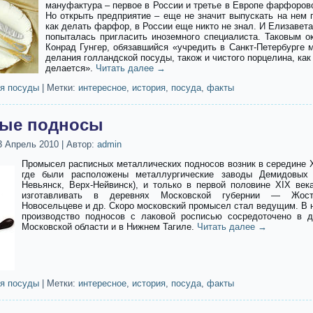
мануфактура – первое в России и третье в Европе фарфоров
Но открыть предприятие – еще не значит выпускать на нем 
как делать фарфор, в России еще никто не знал. И Елизавета
попыталась пригласить иноземного специалиста. Таковым о
Конрад Гунгер, обязавшийся «учредить в Санкт-Петербурге 
делания голландской посуды, також и чистого порцелина, как
делается».
Читать далее
→
я посуды
|
Метки:
интересное
,
история
,
посуда
,
факты
ные подносы
3 Апрель 2010
|
Автор:
admin
Промысел расписных металлических подносов возник в середине XV
где были расположены металлургические заводы Демидовых 
Невьянск, Верх-Нейвинск), и только в первой половине XIX век
изготавливать в деревнях Московской губернии — Жосто
Новосельцеве и др. Скоро московский промысел стал ведущим. В 
производство подносов с лаковой росписью сосредоточено в 
Московской области и в Нижнем Тагиле.
Читать далее
→
я посуды
|
Метки:
интересное
,
история
,
посуда
,
факты