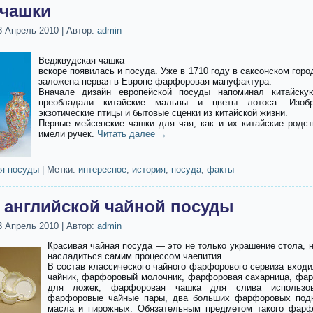
чашки
3 Апрель 2010
|
Автор:
admin
Веджвудская чашка
вскоре появилась и посуда. Уже в 1710 году в саксонском гор
заложена первая в Европе фарфоровая мануфактура.
Вначале дизайн европейской посуды напоминал китайску
преобладали китайские мальвы и цветы лотоса. Изоб
экзотические птицы и бытовые сценки из китайской жизни.
Первые мейсенские чашки для чая, как и их китайские родст
имели ручек.
Читать далее
→
я посуды
|
Метки:
интересное
,
история
,
посуда
,
факты
 английской чайной посуды
3 Апрель 2010
|
Автор:
admin
Красивая чайная посуда — это не только украшение стола, 
насладиться самим процессом чаепития.
В состав классического чайного фарфорового сервиза вход
чайник, фарфоровый молочник, фарфоровая сахарница, фа
для ложек, фарфоровая чашка для слива использова
фарфоровые чайные пары, два больших фарфоровых подн
масла и пирожных. Обязательным предметом такого фарф