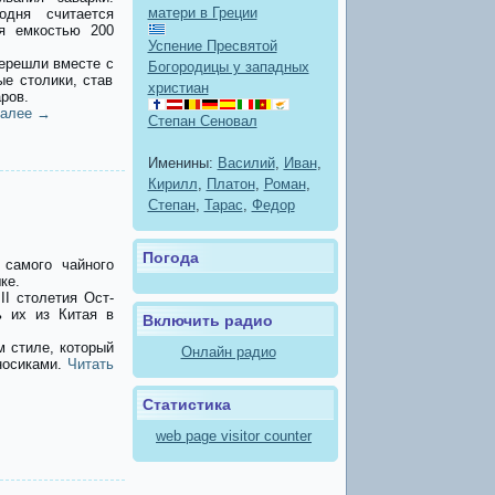
матери в Греции
дня считается
я емкостью 200
Успение Пресвятой
ерешли вместе с
Богородицы у западных
е столики, став
христиан
ров.
далее
→
Степан Сеновал
Именины:
Василий
,
Иван
,
Кирилл
,
Платон
,
Роман
,
Степан
,
Тарас
,
Федор
Погода
 самого чайного
ке.
I столетия Ост-
ь их из Китая в
Включить радио
м стиле, который
Онлайн радио
носиками.
Читать
Статистика
web page visitor counter