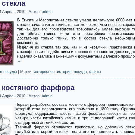
 стекла
3 Апрель 2010
|
Автор:
admin
В Египте и Месопотамии стекло умели делать уже 6000 лет н
стекло начали изготавливать все же позже, чем первые керам
так как для его производства требовались более высокие т
для обжига глины. Если для простейших керамически
достаточно только глины, то в состав стекла необходи
компонента.
Изделия из стекла так же, как и из керамики, практически 
атмосферным воздействиям и хорошо сохраняются даже под с
изделия оказались важнейшими документами далекого прошло
→
я посуды
|
Метки:
интересное
,
история
,
посуда
,
факты
 костяного фарфора
3 Апрель 2010
|
Автор:
admin
Первая разработка состава костяного фарфора приписывается
который стал использовать его примерно в 1800 году. Оригин
формула, содержащая шесть частей фосфата извести из пер
четыре части китайского камня и три с половиной части као
стандартный английский состав.
Твердый фарфор отличается крепостью, но довольно легко
голубой или серый оттенок, если его не подвергать специал