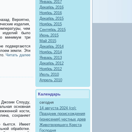
Январь 2017
Декабрь 2016
Ноябрь 2016
Декабрь 2015
азад. Вероятно,
ические изделия,
Ноябрь 2015
емпературы, чем
Сентябрь 2015
х изделий было
Июнь 2015
мо минимум три
Май 2015
не подвергаются
Декабрь 2014
лоем земли. Эти
Ноябрь 2014
го.
Читать далее
Январь 2013
Декабрь 2012
Ноябрь 2012
Июль 2010
Апрель 2010
Календарь
 Джозии Споуду,
сегодня
альная основная
14 августа 2024 (ср):
ежженной кости,
Праздник происхождения
лина, сохраняет
(изнесения) честных древ
 бьется. Имеет
Животворящего Креста
ьной обработке.
Господня