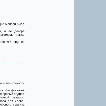
одке Мейсен была
ю, в ее декоре
ражались также
венники, еще не
но и возможность
или: фарфоровый
рфоровый поднос
нной заварки,
оса для хлеба,
орового сервиза