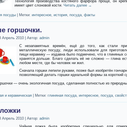
Технология производства костяного фарфора проще, он крепк
имеет цвет слоновой кости.
Читать далее
→
я посуды
|
Метки:
интересное
,
история
,
посуда
,
факты
е горшочки.
3 Апрель 2010
|
Автор:
admin
С незапамятных времён, ещё до того, как стали пр
металлическую посуду, люди использовали для приготовл
пищи керамику — издавна было подмечено, что в глиняных 
хранятся дольше. Благо сделать её не сложно — глина ест
любом месте, где бы человек ни жил.
Сначала горшки лепили руками, позже был изобретён гончарн
позволяющий делать горшки идеальной формы за короткий с
ршочки — очень экологичная посуда, сделанная полностью из природны
ая и керамическая
|
Метки:
глиняная посуда
,
интересное
,
посуда
,
свойст
ложки
3 Апрель 2010
|
Автор:
admin
Чайная ложка была изобретена специально для отмери