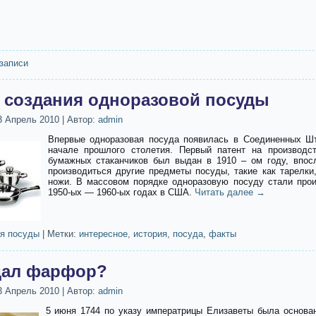
записи
 создания одноразовой посуды
3 Апрель 2010
|
Автор:
admin
Впервые одноразовая посуда появилась в Соединенных Ш
начале прошлого столетия. Первый патент на производс
бумажных стаканчиков был выдан в 1910 – ом году, впос
производиться другие предметы посуды, такие как тарелки
ножи. В массовом порядке одноразовую посуду стали прои
1950-ых — 1960-ых годах в США.
Читать далее
→
я посуды
|
Метки:
интересное
,
история
,
посуда
,
факты
дал фарфор?
3 Апрель 2010
|
Автор:
admin
5 июня 1744 по указу императрицы Елизаветы была основа