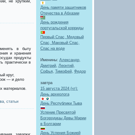
ий, не хрупкий,
День памяти защитников
Отечества в Абхазии
День рождения
португальской корриды
Первый Спас, Медовый
Спас, Маковый Спас,
Спас на воде
именять в быту
ения и хранения
сосудах продукты
Именины:
Александр
,
ь практически в
Дмитрий
,
Леонтий
,
Софья
,
Тимофей
,
Федор
ый круг,
рок — и дело
завтра
х материалов.
15 августа 2024 (чт):
День археолога
ва
,
статьи
День Республики Тыва
Успение Пресвятой
Богородицы Девы Марии
в Болгарии
День Успения Божией
вания заварки: