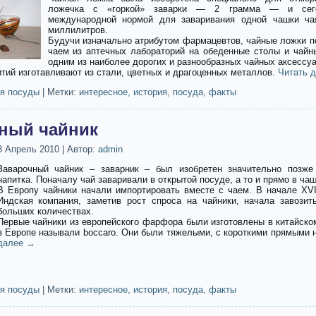
ложечка с «горкой» заварки — 2 грамма — и сего
международной нормой для заваривания одной чашки ча
миллилитров.
Будучи изначально атрибутом фармацевтов, чайные ложки п
чаем из аптечных лабораторий на обеденные столы и чайны
одним из наиболее дорогих и разнообразных чайных аксессуа
тий изготавливают из стали, цветных и драгоценных металлов.
Читать 
я посуды
|
Метки:
интересное
,
история
,
посуда
,
факты
ный чайник
3 Апрель 2010
|
Автор:
admin
Заварочный чайник – заварник – был изобретен значительно позже
напитка. Поначалу чай заваривали в открытой посуде, а то и прямо в чаш
В Европу чайники начали импортировать вместе с чаем. В начале XVII
Индская компания, заметив рост спроса на чайники, начала завозит
больших количествах.
Первые чайники из европейского фарфора были изготовлены в китайско
в Европе называли boccaro. Они были тяжелыми, с короткими прямыми 
далее
→
я посуды
|
Метки:
интересное
,
история
,
посуда
,
факты