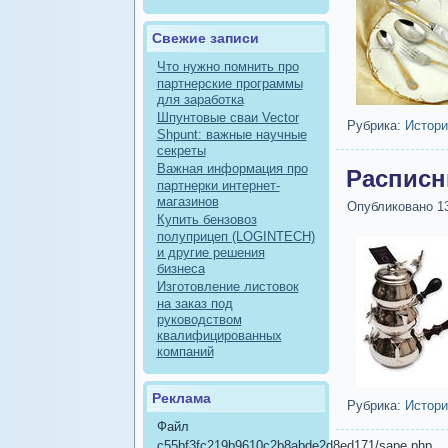
Свежие записи
Что нужно помнить про
партнерские программы
для заработка
Шпунтовые сваи Vector
Рубрика:
Истори
Shpunt: важные научные
секреты
Важная информация про
Распис
партнерки интернет-
магазинов
Опубликовано
1
Купить бензовоз
полуприцеп (LOGINTECH)
и другие решения
бизнеса
Изготовление листовок
на заказ под
руководством
квалифицированных
компаний
Реклама
Рубрика:
Истори
Файл
c55bf3fc219b9610c2b8abde2d8ed171/sape.php