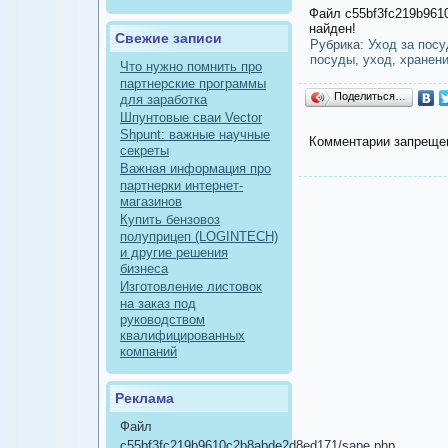
Файл c55bf3fc219b961
найден!
Свежие записи
Рубрика:
Уход за посу
посуды
,
уход
,
хранен
Что нужно помнить про
партнерские программы
Поделиться…
для заработка
Шпунтовые сваи Vector
Shpunt: важные научные
Комментарии запреще
секреты
Важная информация про
партнерки интернет-
магазинов
Купить бензовоз
полуприцеп (LOGINTECH)
и другие решения
бизнеса
Изготовление листовок
на заказ под
руководством
квалифицированных
компаний
Реклама
Файл
c55bf3fc219b9610c2b8abde2d8ed171/sape.php