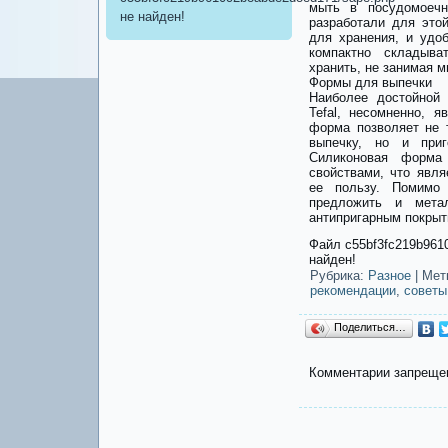
мыть в посудомоечн
не найден!
разработали для это
для хранения, и уд
компактно складыв
хранить, не занимая м
Формы для выпечки
Наиболее достойной
Tefal, несомненно, 
форма позволяет не 
выпечку, но и при
Силиконовая форма 
свойствами, что явл
ее пользу. Помимо 
предложить и мета
антипригарным покрыт
Файл c55bf3fc219b961
найден!
Рубрика:
Разное
|
Мет
рекомендации
,
советы
Поделиться…
Комментарии запреще