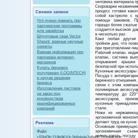
человека материала пр
Скороварки незаменим
процесс готовки како
Свежие записи
собой кастрюлю с кр
помощи зажимов. Пр
Что нужно помнить про
гораздо более сжатые 
партнерские программы
создается высокое д
для заработка
в несколько раз.
Шпунтовые сваи Vector
Каки любая другая 
Shpunt: важные научные
тройное дно, что поз
секреты
при приготовлении пи
Важная информация про
Рабочий клапан, инди
партнерки интернет-
клапан, система вып
открывания крышки
магазинов
безопасной при испол
Купить бензовоз
Кухонные аксессуары 
полуприцеп (LOGINTECH)
Посуда с антипригарн
и другие решения
бережного отношения,
бизнеса
связи с этим компан
Изготовление листовок
полимерные аксессуа
на заказ под
температуру до 220
руководством
аксессуаров, прои
квалифицированных
кухонные принадлеж
стали.
компаний
Ножи из нержавеюще
эргономичной монолит
делают труд на кухне
Реклама
Основным преимущест
эргономичная съем
Файл
использовать посуду
c55bf3fc219b9610c2b8abde2d8ed171/sape.php